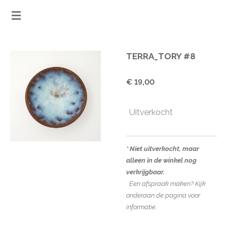
Ga
direct
naar
de
TERRA_TORY #8
hoofdinhoud
€ 19,00
Uitverkocht
* Niet uitverkocht, maar
alleen in de winkel nog
verkrijgbaar.
Een afspraak maken? Kijk
onderaan de pagina voor
informatie.