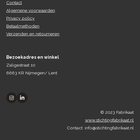
Contact
Algemene voorwaarden
Privacy policy
Betaalmethoden
Verzenden en retourneren
Bezoekadres en winkel
Zaligestraat 10
6663 KR Nijmegen/ Lent
I
L
n
i
s
n
© 2023 Fabrikaat
t
k
a
e
www.stichtingfabrikaat.nl
g
d
Contact: info@stichtingfabrikaat.nl
r
I
a
n
m