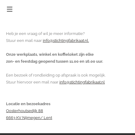
Ga
direct
naar
de
Heb je een vraag of wil je meer informatie?
hoofdinhoud
Stuur een mail naar
info@stichtingfabrikaat.nl.
Onze werkplaats, winkel en koffieloket zijn elke
zon- en feestdag geopend tussen 11.00 en 16.00 uur.
Een bezoek of rondleiding op afspraak is ook mogelijk.
Stuur hiervoor een mail naar
info@stichtingfabrikaat.nl
Locatie en bezoekadres
Oosterhoutsedijk 88
6663 KV Nijmegen/ Lent