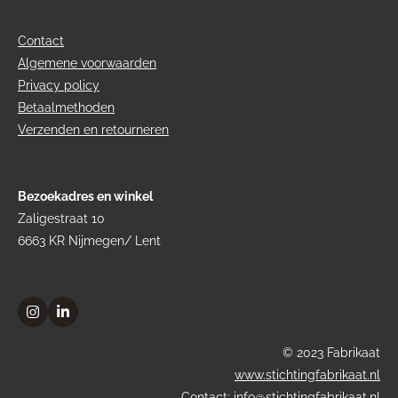
Contact
Algemene voorwaarden
Privacy policy
Betaalmethoden
Verzenden en retourneren
Bezoekadres en winkel
Zaligestraat 10
6663 KR Nijmegen/ Lent
I
L
n
i
s
n
© 2023 Fabrikaat
t
k
a
e
www.stichtingfabrikaat.nl
g
d
Contact: info@stichtingfabrikaat.nl
r
I