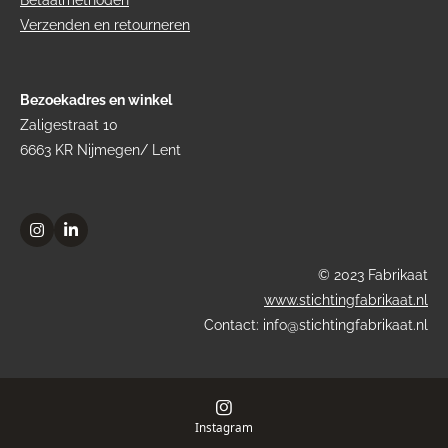
Verzenden en retourneren
Bezoekadres en winkel
Zaligestraat 10
6663 KR Nijmegen/ Lent
I
L
n
i
s
n
© 2023 Fabrikaat
t
k
a
e
www.stichtingfabrikaat.nl
g
d
Contact: info@stichtingfabrikaat.nl
r
I
a
n
m
Instagram